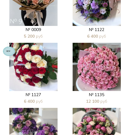
№ 0009
№ 1122
5 200
руб
6 400
руб
В 1 клик
В 1 клик
№ 1127
№ 1135
6 400
руб
12 100
руб
В 1 клик
В 1 клик