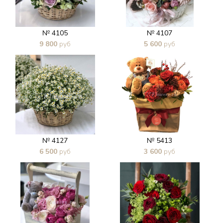
№ 4105
№ 4107
9 800
руб
5 600
руб
В 1 клик
В 1 клик
№ 4127
№ 5413
6 500
руб
3 600
руб
В 1 клик
В 1 клик