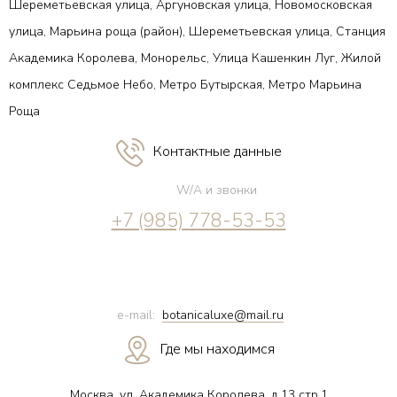
Шереметьевская улица, Аргуновская улица, Новомосковская
улица, Марьина роща (район), Шереметьевская улица, Станция
Академика Королева, Монорельс, Улица Кашенкин Луг, Жилой
комплекс Седьмое Небо, Метро Бутырская, Метро Марьина
Роща
Контактные данные
W/A и звонки
+7 (985) 778-53-53
e-mail:
botanicaluxe@mail.ru
Где мы находимся
Москва, ул. Академика Королева, д.13 стр.1