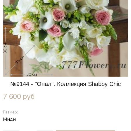
30 см
35 см
30 см
№9144 - "Опал". Коллекция Shabby Chic
7 600
руб
Размер:
Миди