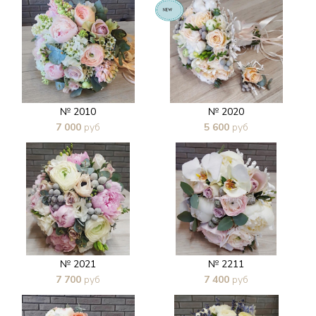
№ 2010
№ 2020
7 000
руб
5 600
руб
В 1 клик
В 1 клик
№ 2021
№ 2211
7 700
руб
7 400
руб
В 1 клик
В 1 клик