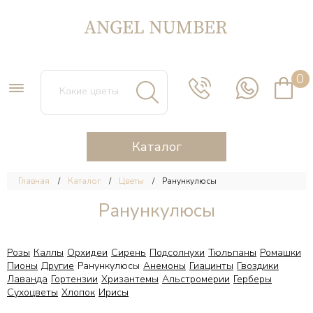
0
Каталог
Главная
Каталог
Цветы
Ранункулюсы
Ранункулюсы
Розы
Каллы
Орхидеи
Сирень
Подсолнухи
Тюльпаны
Ромашки
Пионы
Другие
Ранункулюсы
Анемоны
Гиацинты
Гвоздики
Лаванда
Гортензии
Хризантемы
Альстромерии
Герберы
Сухоцветы
Хлопок
Ирисы