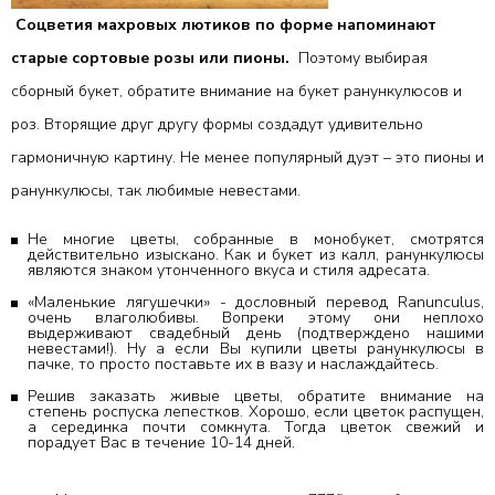
Соцветия махровых лютиков по форме напоминают
старые сортовые розы или пионы.
Поэтому выбирая
сборный букет, обратите внимание на букет ранункулюсов и
роз. Вторящие друг другу формы создадут удивительно
гармоничную картину. Не менее популярный дуэт – это пионы и
ранункулюсы, так любимые невестами.
Не многие цветы, собранные в монобукет, смотрятся
действительно изыскано. Как и
букет из калл
, ранункулюсы
являются знаком утонченного вкуса и стиля адресата.
«Маленькие лягушечки» - дословный перевод Ranunculus,
очень влаголюбивы. Вопреки этому они неплохо
выдерживают свадебный день (подтверждено нашими
невестами!). Ну а если Вы купили цветы ранункулюсы в
пачке, то просто поставьте их в вазу и наслаждайтесь.
Решив
заказать живые цветы
, обратите внимание на
степень роспуска лепестков. Хорошо, если цветок распущен,
а серединка почти сомкнута. Тогда цветок свежий и
порадует Вас в течение 10-14 дней.