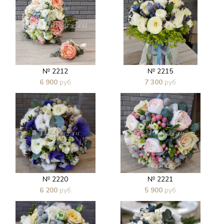
№ 2212
№ 2215
6 900
руб
7 300
руб
В 1 клик
В 1 клик
№ 2220
№ 2221
6 200
руб
5 900
руб
В 1 клик
В 1 клик