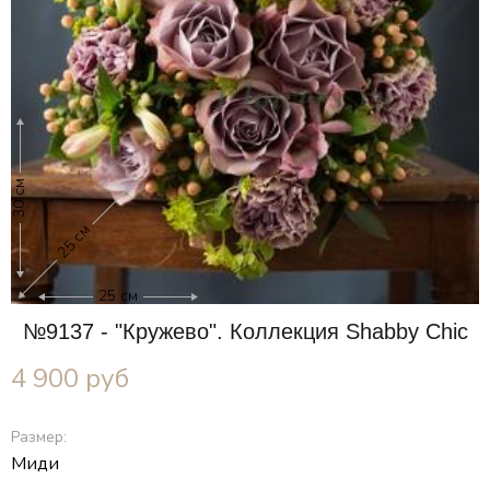
30 см
25 см
25 см
№9137 - "Кружево". Коллекция Shabby Chic
4 900
руб
Размер:
Миди