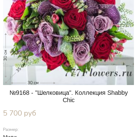
30 см
35 см
30 см
№9168 - "Шелковица". Коллекция Shabby
Chic
5 700
руб
Размер: