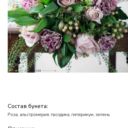
25 см
30 см
25 см
Состав букета:
Роза, альстромерия, гвоздика, гиперикум, зелень