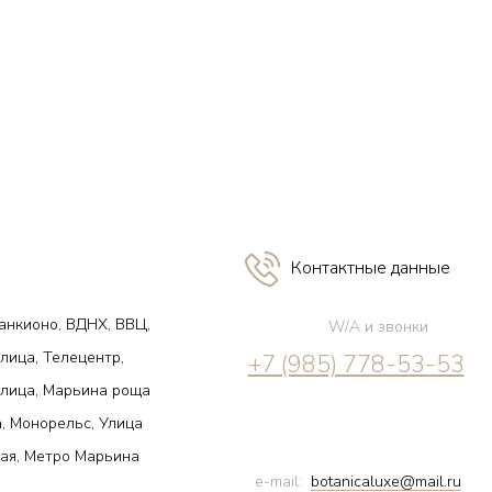
Контактные данные
анкионо, ВДНХ, ВВЦ,
W/A и звонки
лица, Телецентр,
+7 (985) 778-53-53
улица, Марьина роща
, Монорельс, Улица
ая, Метро Марьина
e-mail:
botanicaluxe@mail.ru