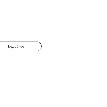
Руслан
Подробнее
Большое спасибо, за
выполненную работу!
очень доволен. Вс
идеально! Быс