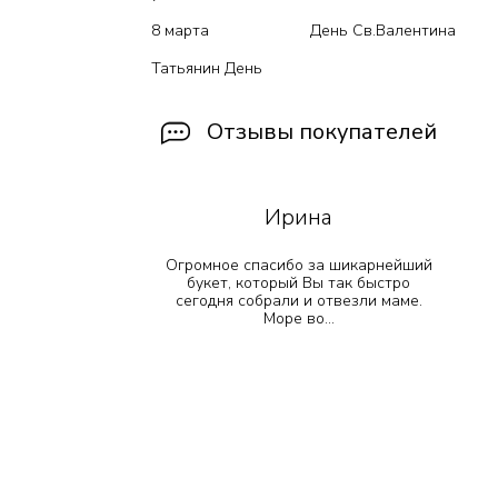
8 марта
День Св.Валентина
Татьянин День
Отзывы покупателей
Ирина
 прекрасно
Огромное спасибо за шикарнейший
!! Остался
букет, который Вы так быстро
е просто
сегодня собрали и отвезли маме.
т...
Море во...