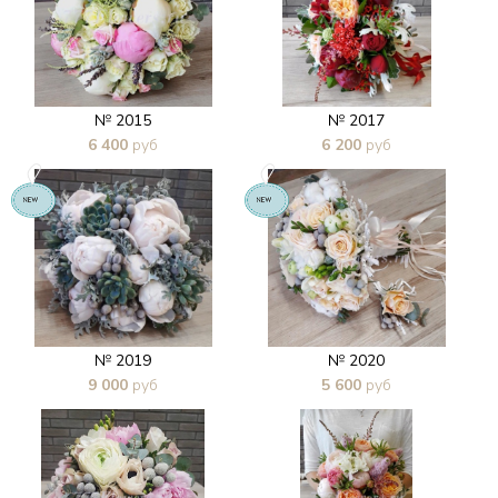
№ 2015
№ 2017
6 400
руб
6 200
руб
В 1 клик
В 1 клик
№ 2019
№ 2020
9 000
руб
5 600
руб
В 1 клик
В 1 клик