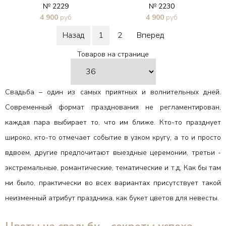
№ 2229
№ 2230
4 900
руб
4 900
руб
В 1 клик
В 1 клик
Назад
1
2
Вперед
Товаров на странице
Свадьба – один из самых приятных и волнительных дней.
Современный формат празднования не регламентирован,
каждая пара выбирает то, что им ближе. Кто-то празднует
широко, кто-то отмечает событие в узком кругу, а то и просто
вдвоем, другие предпочитают выездные церемонии, третьи -
экстремальные, романтические, тематические и т.д. Как бы там
ни было, практически во всех вариантах присутствует такой
неизменный атрибут праздника, как букет цветов для невесты.