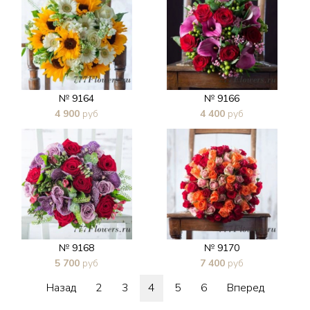
№ 9164
№ 9166
4 900
руб
4 400
руб
В 1 клик
В 1 клик
№ 9168
№ 9170
5 700
руб
7 400
руб
В 1 клик
В 1 клик
Назад
2
3
4
5
6
Вперед