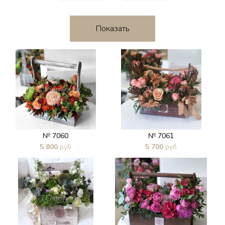
№ 7060
№ 7061
5 800
руб
5 700
руб
В 1 клик
В 1 клик