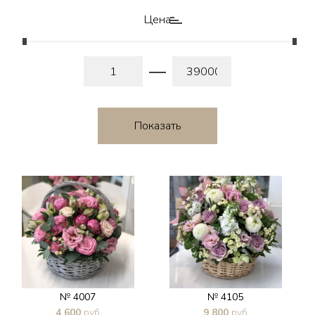
Цена
№ 4007
№ 4105
4 600
руб
9 800
руб