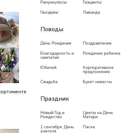
Ранункулюсы
Гиацинты
ик
Гвоздики
Лаванда
Поводы
День Рождения
Поздравление
Благодарность и
Рождение ребенка
симпатия
Юбилей
Корпоративное
предложение
Свадьба
Букет невесты
ссортименте
Праздник
Новый Год и
Цветы на День
Рождество
Матери
ик
1 сентября, День
Пасха
учителя