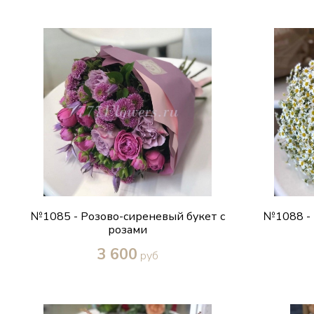
Купить в один клик
№1085 - Розово-сиреневый букет с
№1088 - 
розами
3 600
руб
Купить в один клик