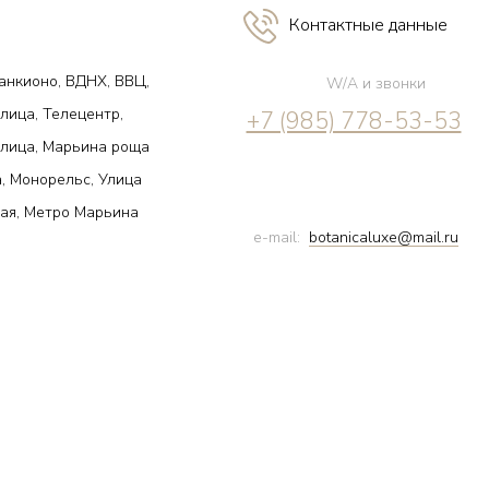
Контактные данные
анкионо, ВДНХ, ВВЦ,
W/A и звонки
лица, Телецентр,
+7 (985) 778-53-53
улица, Марьина роща
, Монорельс, Улица
ая, Метро Марьина
e-mail:
botanicaluxe@mail.ru