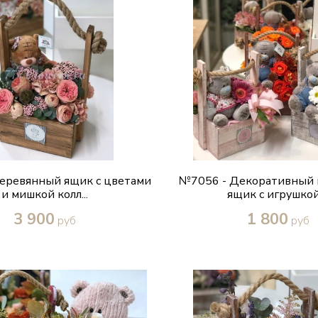
Руслан
Большое спасибо, за
еревянный ящик с цветами
№7056 - Декоративный
выполненную работу!
очень доволен. Вс
и мишкой колл...
ящик с игрушкой 
идеально! Быс
3 900
1 800
руб
руб
Купить в один клик
Купить в один кл