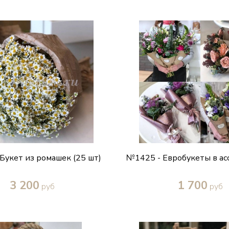
Купить в один клик
Купить в один кл
Букет из ромашек (25 шт)
№1425 - Евробукеты в а
3 200
1 700
руб
руб
Купить в один клик
Купить в один кл