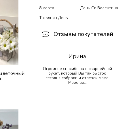
8 марта
День Св.Валентина
Татьянин День
Отзывы покупателей
Ирина
 прекрасно
Огромное спасибо за шикарнейший
 цветочный
!! Остался
букет, который Вы так быстро
е просто
сегодня собрали и отвезли маме.
...
т...
Море во...
ик