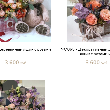
еревянный ящик с розами
№7065 - Декоративный 
ящик с розами и.
3 600
3 600
руб
руб
Купить в один клик
Купить в один кл