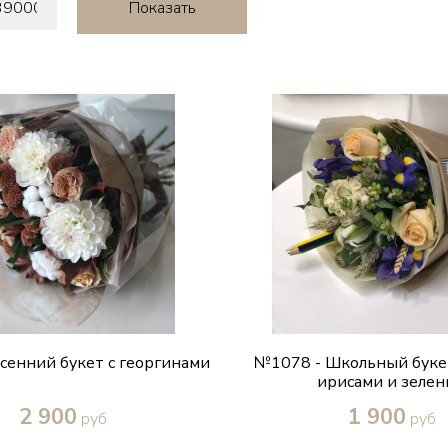
сенний букет с георгинами
№1078 - Школьный букет
ирисами и зеле
2 900
1 900
руб
руб