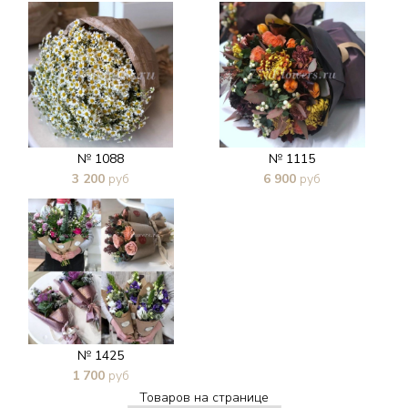
В 1 клик
В 1 клик
№ 1088
№ 1115
3 200
руб
6 900
руб
В 1 клик
В 1 клик
№ 1425
1 700
руб
Товаров на странице
В 1 клик