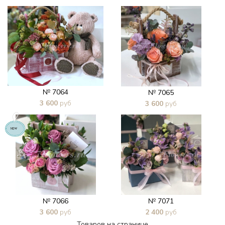
В 1 клик
В 1 клик
№ 7064
№ 7065
3 600
руб
3 600
руб
В 1 клик
В 1 клик
№ 7066
№ 7071
3 600
руб
2 400
руб
Товаров на странице