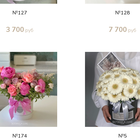
№127
№128
3 700
7 700
руб
руб
Купить в один клик
Купить в один кл
№174
№5