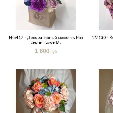
№5417 - Декоративный мешочек Mini
№7130 - К
серии FlowerB...
1 600
руб
Купить в один клик