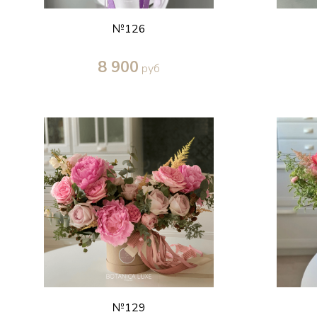
№126
8 900
руб
Купить в один клик
№129