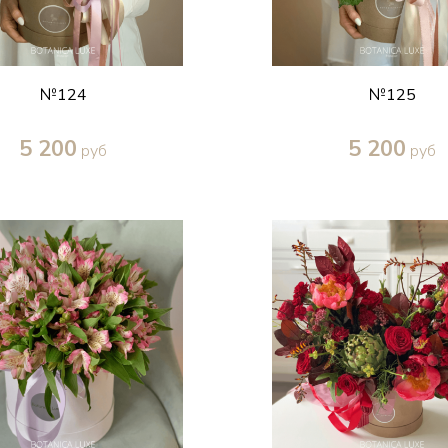
№124
№125
5 200
5 200
руб
руб
Купить в один клик
Купить в один кл