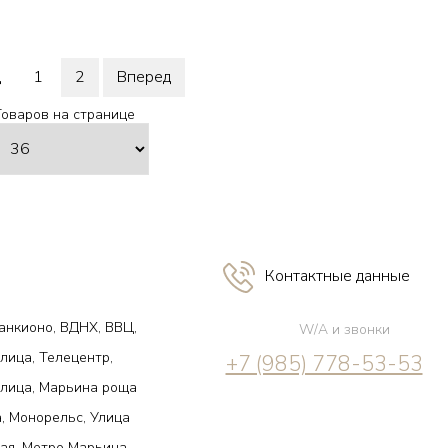
д
1
2
Вперед
Товаров на странице
Контактные данные
анкионо, ВДНХ, ВВЦ,
W/A и звонки
лица, Телецентр,
+7 (985) 778-53-53
улица, Марьина роща
, Монорельс, Улица
ая, Метро Марьина