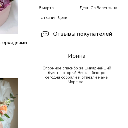
8 марта
День Св.Валентина
Татьянин День
Отзывы покупателей
с орхидеями
Ирина
 прекрасно
Огромное спасибо за шикарнейший
ик
!! Остался
букет, который Вы так быстро
е просто
сегодня собрали и отвезли маме.
т...
Море во...