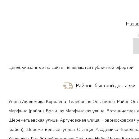
Купить в один клик
Наза
Цены, указанные на сайте, не являются публичной офертой.
Районы быстрой доставки
Улица Академика Королева, Телебашня Останкино, Район Ост
Марфино (район), Большая Марфинская улица, Ботаническая у
Шереметьевская улица, Аргуновская улица, Новомосковская 
(район), Шереметьевская улица, Станция Академика Королева
Кашенкин Луг, Жилой комплекс Седьмое Небо, Метро Бутырск