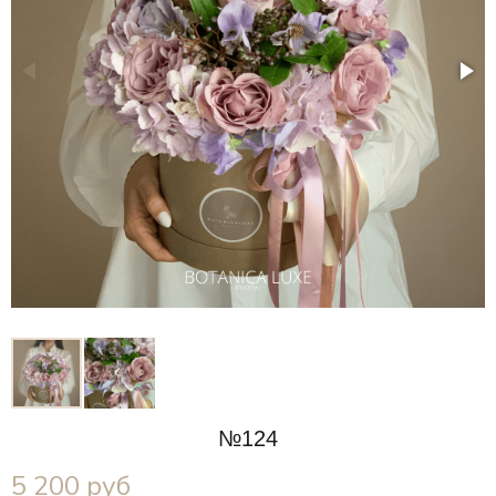
№124
5 200
руб