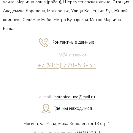
улица, Марьина роща (район), Шереметьевская улица, Станция
Академика Королева, Монорельс, Улица Кашенкин Луг, Жилой
комплекс Седьмое Небо, Метро Бутырская, Метро Марьина
Роща
Контактные данные
W/A и звонки
+7 (985) 778-53-53
e-mail:
botanicaluxe@mail.ru
Где мы находимся
Москва, ул. Академика Королева, д.13 стр.1
Работаем ежедневно
08:00-21:00