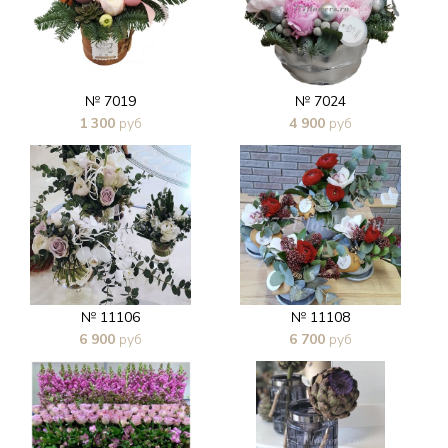
№ 7019
№ 7024
1 300
руб
4 900
руб
В 1 клик
В 1 клик
№ 11106
№ 11108
6 900
руб
6 700
руб
В 1 клик
В 1 клик