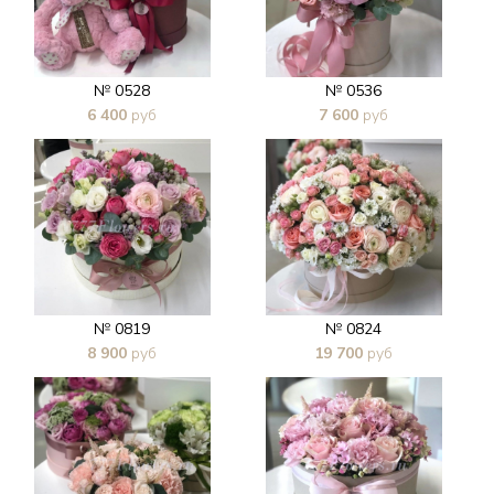
№ 0528
№ 0536
6 400
руб
7 600
руб
В 1 клик
В 1 клик
№ 0819
№ 0824
8 900
руб
19 700
руб
В 1 клик
В 1 клик