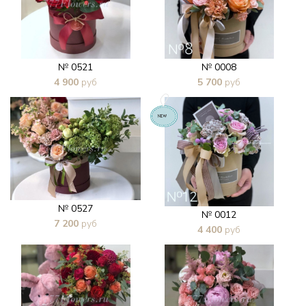
№ 0521
№ 0008
4 900
руб
5 700
руб
В 1 клик
В 1 клик
№ 0527
№ 0012
7 200
руб
4 400
руб
В 1 клик
В 1 клик