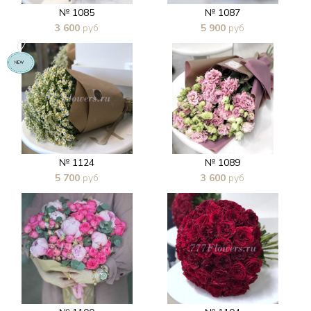
№ 1085
№ 1087
3 600
руб
5 900
руб
В 1 клик
В 1 клик
№ 1124
№ 1089
5 700
руб
3 600
руб
В 1 клик
В 1 клик