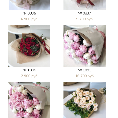
№ 0835
№ 0837
6 900
руб
5 700
руб
В 1 клик
В 1 клик
№ 1034
№ 1091
2 900
руб
16 700
руб
В 1 клик
В 1 клик