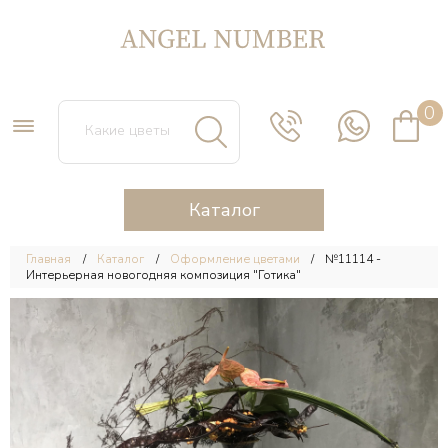
0
Каталог
Главная
Каталог
Оформление цветами
№11114 -
Интерьерная новогодняя композиция "Готика"