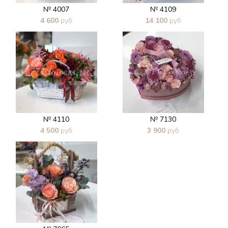
№ 4007
№ 4109
4 600
руб
14 100
руб
В 1 клик
В 1 клик
№ 4110
№ 7130
4 500
руб
3 900
руб
В 1 клик
В 1 клик