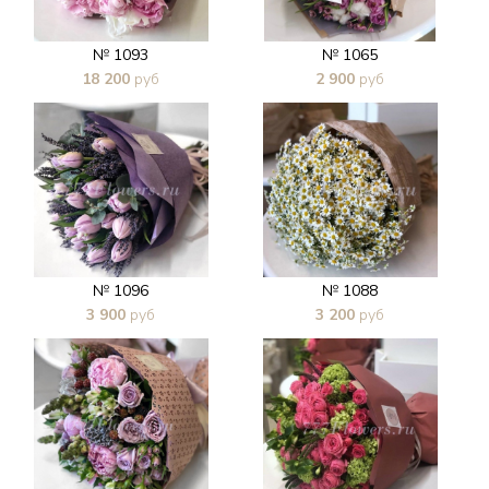
№ 1093
№ 1065
18 200
руб
2 900
руб
В 1 клик
В 1 клик
№ 1096
№ 1088
3 900
руб
3 200
руб
В 1 клик
В 1 клик