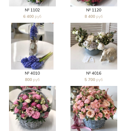
№ 1102
№ 1120
6 400
руб
8 400
руб
В 1 клик
В 1 клик
№ 4010
№ 4016
800
руб
5 700
руб
В 1 клик
В 1 клик