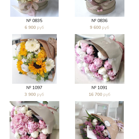
№ 0835
№ 0836
6 900
руб
9 600
руб
В 1 клик
В 1 клик
№ 1097
№ 1091
3 900
руб
16 700
руб
В 1 клик
В 1 клик