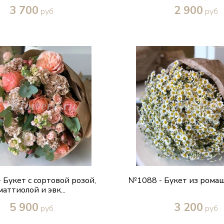
3 700
2 900
руб
руб
Купить в один клик
Купить в один кл
 Букет с сортовой розой,
№1088 - Букет из ромаш
маттиолой и эвк...
5 900
3 200
руб
руб