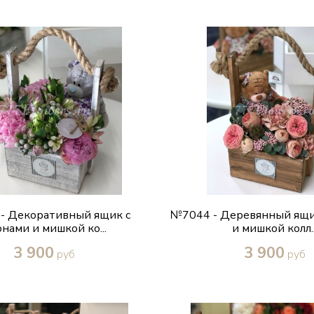
Купить в один клик
Купить в один кл
Руслан
Большое спасибо, за
выполненную работу!
очень доволен. Вс
идеально! Быс
- Декоративный ящик с
№7044 - Деревянный ящи
нами и мишкой ко...
и мишкой колл..
3 900
3 900
руб
руб
Купить в один клик
Купить в один кл