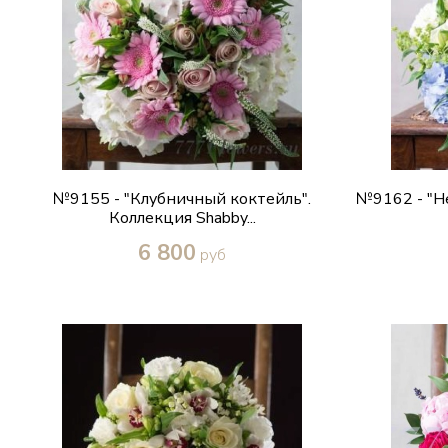
№9155 - "Клубничный коктейль".
№9162 - "Н
Коллекция Shabby...
6 800
руб
Купить в один клик