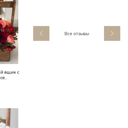
Все отзывы
й ящик с
е...
ик