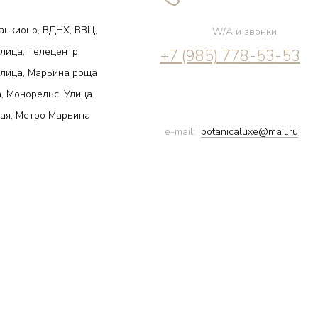
анкионо, ВДНХ, ВВЦ,
W/A и звонки
лица, Телецентр,
+7 (985) 778-53-53
улица, Марьина роща
, Монорельс, Улица
ая, Метро Марьина
e-mail:
botanicaluxe@mail.ru