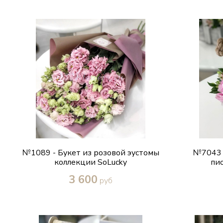
Купить в один клик
№1089 - Букет из розовой эустомы
№7043 
коллекции SoLucky
пио
3 600
руб
Купить в один клик