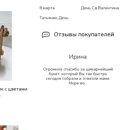
ик
8 марта
День Св.Валентина
Татьянин День
Отзывы покупателей
Ирина
 прекрасно
Огромное спасибо за шикарнейший
!! Остался
букет, который Вы так быстро
е просто
сегодня собрали и отвезли маме.
т...
Море во...
к с цветами
.
ик