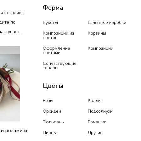
Форма
 что значок
дите по
Букеты
Шляпные коробки
аступает.
Композиции из
Корзины
цветов
Оформление
Композиции
цветами
Сопутствующие
товары
Цветы
Розы
Каллы
Орхидеи
Подсолнухи
Тюльпаны
Ромашки
и розами и
Пионы
Другие