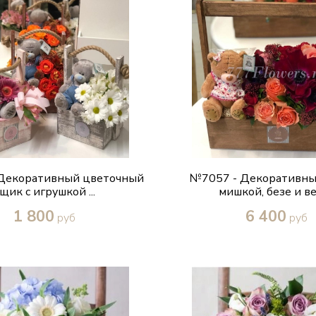
Декоративный цветочный
№7057 - Декоративны
щик с игрушкой ...
мишкой, безе и вес
1 800
6 400
руб
руб
Купить в один клик
Купить в один кл