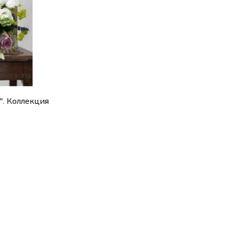
". Коллекция
ик