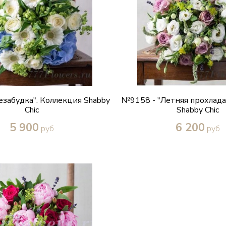
езабудка". Коллекция Shabby
№9158 - "Летняя прохлада
Chic
Shabby Chic
5 900
6 200
руб
руб
Купить в один клик
Купить в один кл