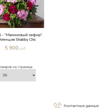
 - "Малиновый зефир".
ллекция Shabby Chic
5 900
руб
Купить в один клик
Товаров на странице
Контактные данные