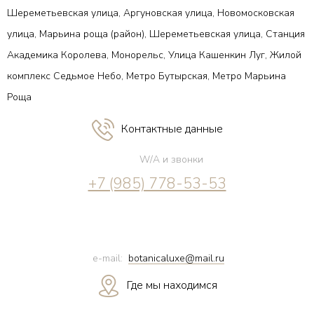
Шереметьевская улица, Аргуновская улица, Новомосковская
улица, Марьина роща (район), Шереметьевская улица, Станция
Академика Королева, Монорельс, Улица Кашенкин Луг, Жилой
комплекс Седьмое Небо, Метро Бутырская, Метро Марьина
Роща
Контактные данные
W/A и звонки
+7 (985) 778-53-53
e-mail:
botanicaluxe@mail.ru
Где мы находимся