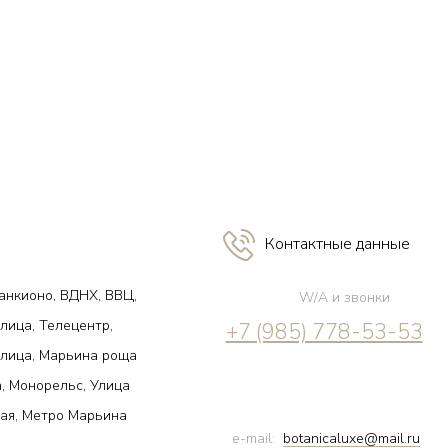
Контактные данные
анкионо, ВДНХ, ВВЦ,
W/A и звонки
лица, Телецентр,
+7 (985) 778-53-53
улица, Марьина роща
, Монорельс, Улица
ая, Метро Марьина
e-mail:
botanicaluxe@mail.ru