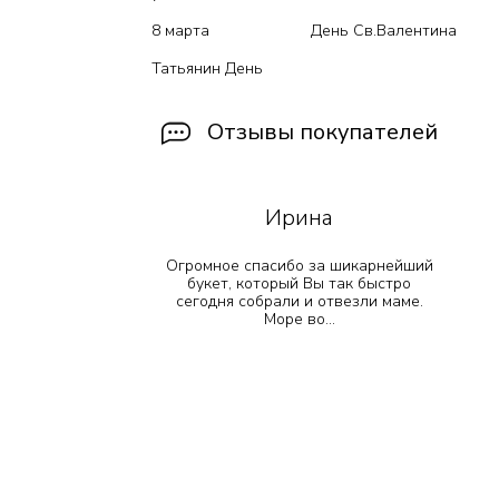
8 марта
День Св.Валентина
Татьянин День
Отзывы покупателей
Ирина
 прекрасно
Огромное спасибо за шикарнейший
!! Остался
букет, который Вы так быстро
е просто
сегодня собрали и отвезли маме.
т...
Море во...