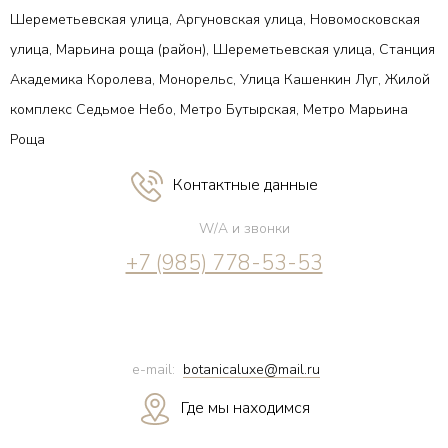
Шереметьевская улица, Аргуновская улица, Новомосковская
улица, Марьина роща (район), Шереметьевская улица, Станция
Академика Королева, Монорельс, Улица Кашенкин Луг, Жилой
комплекс Седьмое Небо, Метро Бутырская, Метро Марьина
Роща
Контактные данные
W/A и звонки
+7 (985) 778-53-53
e-mail:
botanicaluxe@mail.ru
Где мы находимся