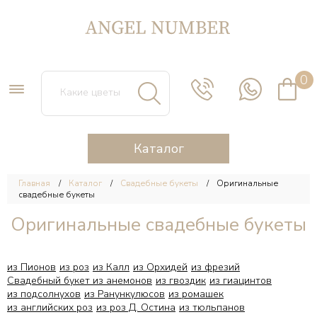
0
Каталог
Главная
Каталог
Свадебные букеты
Оригинальные
свадебные букеты
Оригинальные свадебные букеты
из Пионов
из роз
из Калл
из Орхидей
из фрезий
Свадебный букет из анемонов
из гвоздик
из гиацинтов
из подсолнухов
из Ранункулюсов
из ромашек
из английских роз
из роз Д. Остина
из тюльпанов