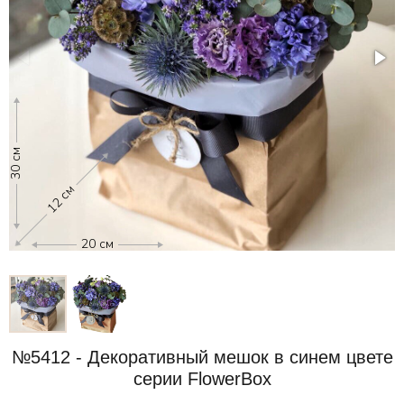
30 см
30
12 см
20 см
№5412 - Декоративный мешок в синем цвете
серии FlowerBox