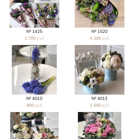
№ 1425
№ 1520
1 700
руб
4 200
руб
В 1 клик
В 1 клик
№ 4010
№ 4013
800
руб
1 600
руб
В 1 клик
В 1 клик