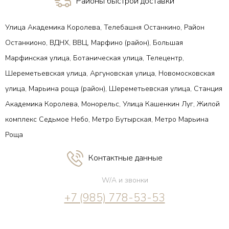
Районы быстрой доставки
Улица Академика Королева, Телебашня Останкино, Район
Останкионо, ВДНХ, ВВЦ, Марфино (район), Большая
Марфинская улица, Ботаническая улица, Телецентр,
Шереметьевская улица, Аргуновская улица, Новомосковская
улица, Марьина роща (район), Шереметьевская улица, Станция
Академика Королева, Монорельс, Улица Кашенкин Луг, Жилой
комплекс Седьмое Небо, Метро Бутырская, Метро Марьина
Роща
Контактные данные
W/A и звонки
+7 (985) 778-53-53