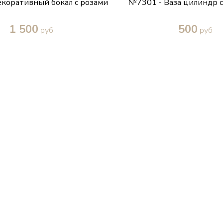
коративный бокал с розами
№7301 - Ваза цилиндр 
1 500
500
руб
руб
Купить в один клик
Купить в один кл