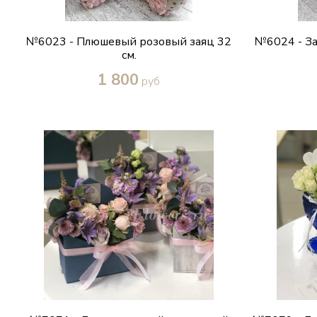
№6023 - Плюшевый розовый заяц 32
№6024 - За
см.
1 800
руб
Купить в один клик