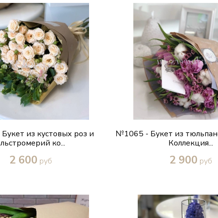
 Букет из кустовых роз и
№1065 - Букет из тюльпано
альстромерий ко...
Коллекция...
2 600
2 900
руб
руб
Купить в один клик
Купить в один кл