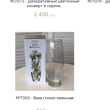
№7071 - Декоративный цветочный
№7079 - Де
конверт в сирене...
2 400
руб
Купить в один клик
№7302 - Ваза стекло овальная