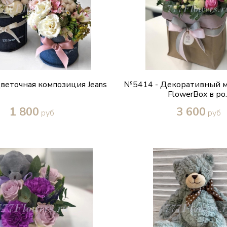
веточная композиция Jeans
№5414 - Декоративный м
FlowerBox в ро..
1 800
3 600
руб
руб
Купить в один клик
Купить в один кл