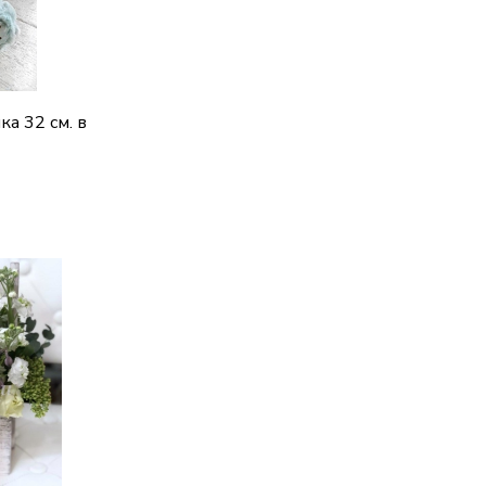
а 32 см. в
ик