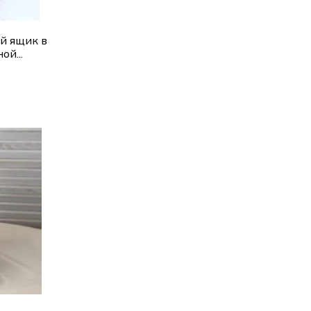
й ящик в
ой...
ик