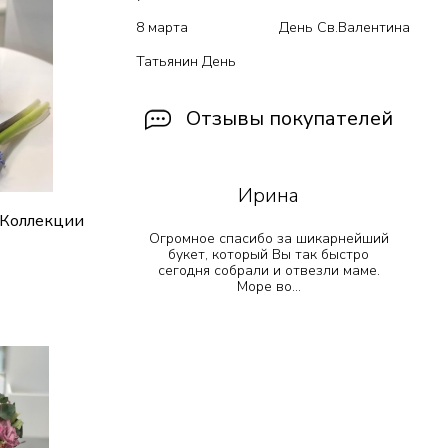
8 марта
День Св.Валентина
Татьянин День
Отзывы покупателей
Ирина
 Коллекции
 прекрасно
Огромное спасибо за шикарнейший
!! Остался
букет, который Вы так быстро
е просто
сегодня собрали и отвезли маме.
т...
Море во...
ик