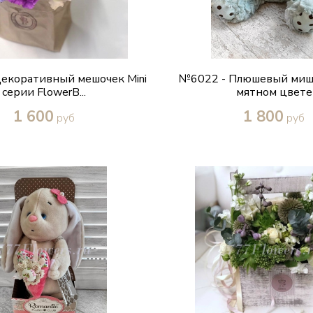
екоративный мешочек Mini
№6022 - Плюшевый мишк
серии FlowerB...
мятном цвете
1 600
1 800
руб
руб
Купить в один клик
Купить в один кл