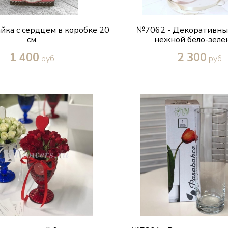
йка с сердцем в коробке 20
№7062 - Декоративны
см.
нежной бело-зелен
1 400
2 300
руб
руб
Купить в один клик
Купить в один кл