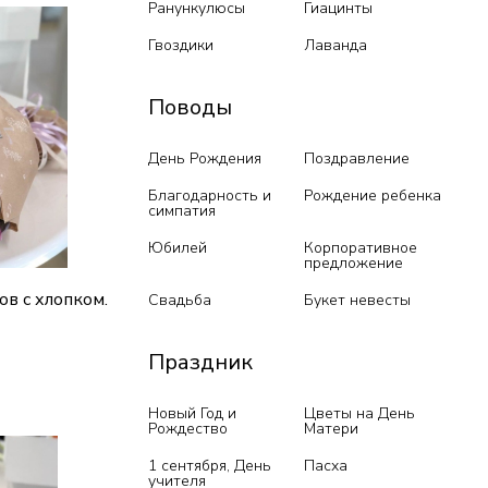
Ранункулюсы
Гиацинты
Гвоздики
Лаванда
Поводы
День Рождения
Поздравление
Благодарность и
Рождение ребенка
симпатия
Юбилей
Корпоративное
предложение
в с хлопком.
Свадьба
Букет невесты
Праздник
ик
Новый Год и
Цветы на День
Рождество
Матери
1 сентября, День
Пасха
учителя