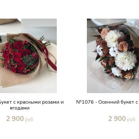
укет с красными розами и
№1076 - Осенний букет с
ягодами
2 900
2 900
руб
руб
Купить в один клик
Купить в один кл