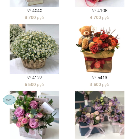
№ 4040
№ 4108
8 700
руб
4 700
руб
В 1 клик
В 1 клик
№ 4127
№ 5413
6 500
руб
3 600
руб
В 1 клик
В 1 клик