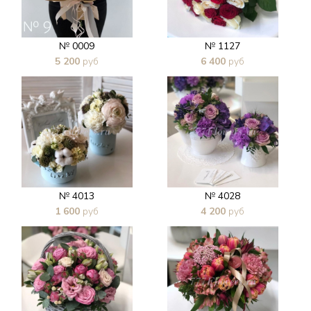
№ 0009
№ 1127
5 200
руб
6 400
руб
В 1 клик
В 1 клик
№ 4013
№ 4028
1 600
руб
4 200
руб
В 1 клик
В 1 клик