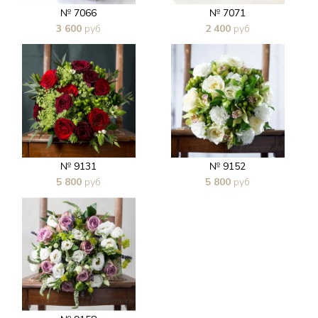
№ 7066
№ 7071
3 600
руб
2 400
руб
В 1 клик
В 1 клик
№ 9131
№ 9152
5 800
руб
5 800
руб
В 1 клик
В 1 клик