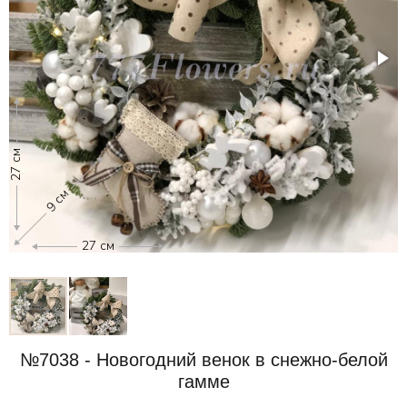
27 см
27
9 см
27 см
№7038 - Новогодний венок в снежно-белой
гамме