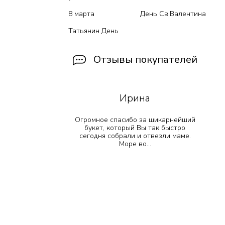
8 марта
День Св.Валентина
Татьянин День
Отзывы покупателей
Ирина
 прекрасно
Огромное спасибо за шикарнейший
!! Остался
букет, который Вы так быстро
е просто
сегодня собрали и отвезли маме.
т...
Море во...