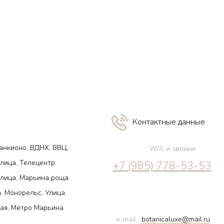
Контактные данные
анкионо, ВДНХ, ВВЦ,
W/A и звонки
лица, Телецентр,
+7 (985) 778-53-53
улица, Марьина роща
, Монорельс, Улица
ая, Метро Марьина
e-mail:
botanicaluxe@mail.ru