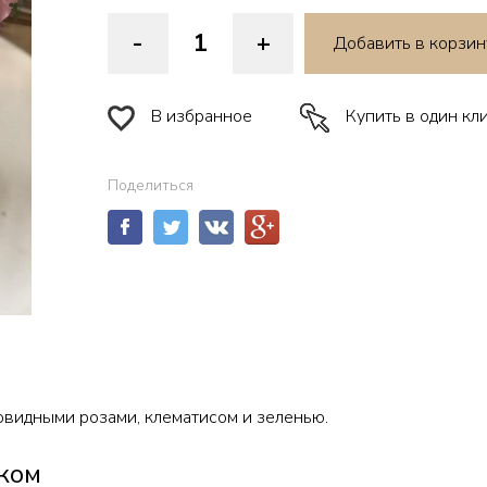
-
+
Добавить в корзин
В избранное
Купить в один кл
Поделиться
овидными розами, клематисом и зеленью.
ком