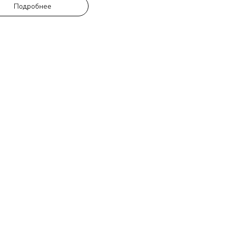
Подробнее
Руслан
Большое спасибо, за
выполненную работу!
очень доволен. Вс
идеально! Быс